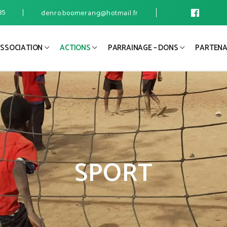
35
denro.boomerang@hotmail.fr
ASSOCIATION
ACTIONS
PARRAINAGE – DONS
PARTENA
SPORT