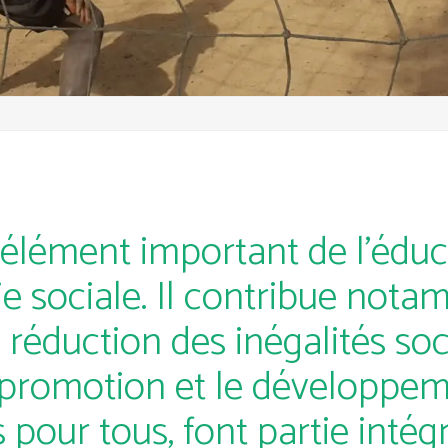
élément important de l’éduca
vie sociale. Il contribue not
a réduction des inégalités soci
a promotion et le développem
 pour tous, font partie intég